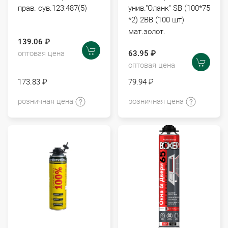
прав. сув.123:487(5)
унив."Оланк" SВ (100*75
*2) 2ВВ (100 шт)
мат.золот.
139.06 ₽
оптовая цена
63.95 ₽
оптовая цена
173.83 ₽
79.94 ₽
розничная цена
розничная цена