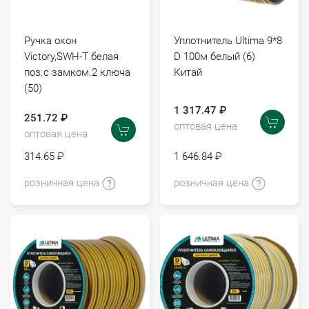
Ручка окон
Уплотнитель Ultima 9*8
Victory,SWH-T белая
D 100м белый (6)
поз.с замком.2 ключа
Китай
(50)
1 317.47 ₽
251.72 ₽
оптовая цена
оптовая цена
314.65 ₽
1 646.84 ₽
розничная цена
розничная цена