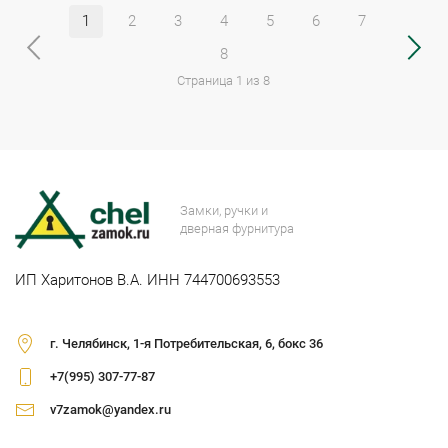
1
2
3
4
5
6
7
8
Страница 1 из 8
Замки, ручки и
дверная фурнитура
ИП Харитонов В.А. ИНН 744700693553
г. Челябинск, 1-я Потребительская, 6, бокс 36
+7(995) 307-77-87
v7zamok@yandex.ru