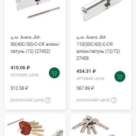
ц.м. Avers JM-
ц.м. Avers JM-
90(40С/50)-С-CR алюм/
110(50С/60)-С-CR
латунь (12) (27452)
алюм/латунь (12/72)
27458
410.06 ₽
454.31 ₽
оптовая цена
оптовая цена
512.58 ₽
567.89 ₽
розничная цена
розничная цена