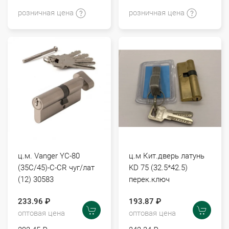
розничная цена
розничная цена
ц.м. Vanger YC-80
ц.м Кит.дверь латунь
(35С/45)-C-CR чуг/лат
KD 75 (32.5*42.5)
(12) 30583
перек.ключ
233.96 ₽
193.87 ₽
оптовая цена
оптовая цена