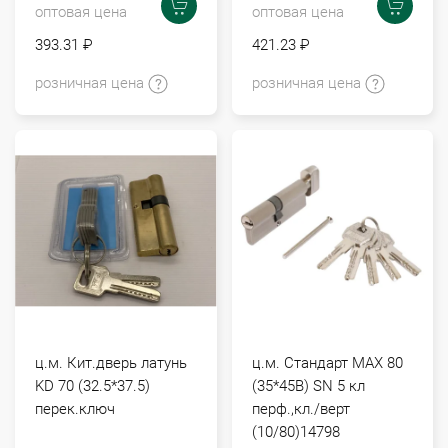
оптовая цена
оптовая цена
393.31 ₽
421.23 ₽
розничная цена
розничная цена
ц.м. Кит.дверь латунь
ц.м. Стандарт МАХ 80
KD 70 (32.5*37.5)
(35*45В) SN 5 кл
перек.ключ
перф.,кл./верт
(10/80)14798