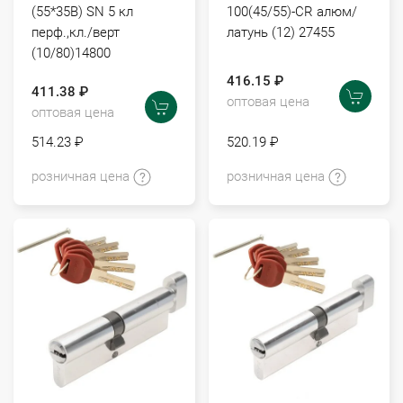
(55*35В) SN 5 кл
100(45/55)-CR алюм/
перф.,кл./верт
латунь (12) 27455
(10/80)14800
416.15 ₽
411.38 ₽
оптовая цена
оптовая цена
514.23 ₽
520.19 ₽
розничная цена
розничная цена