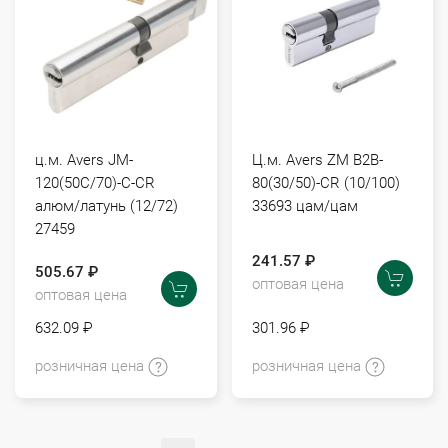
ц.м. Avers JM-
Ц.м. Avers ZM B2B-
120(50С/70)-С-CR
80(30/50)-CR (10/100)
алюм/латунь (12/72)
33693 цам/цам
27459
241.57 ₽
505.67 ₽
оптовая цена
оптовая цена
632.09 ₽
301.96 ₽
розничная цена
розничная цена