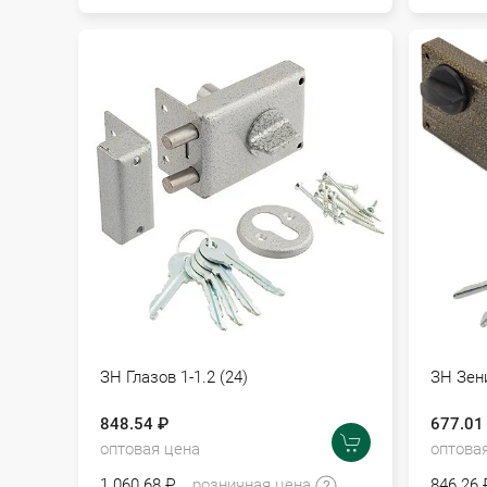
ЗН Глазов 1-1.2 (24)
ЗН Зени
848.54 ₽
677.01
оптовая цена
оптова
1 060.68 ₽
розничная цена
846.26 