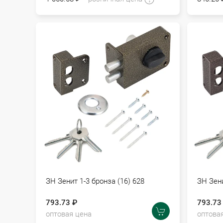
ЗН Зенит 1-3 бронза (16) 628
ЗН Зени
793.73 ₽
793.73
оптовая цена
оптова