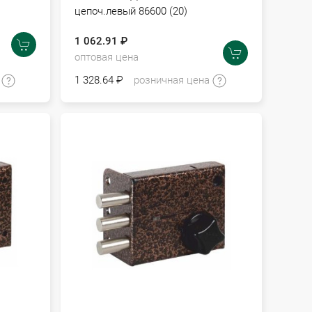
цепоч.левый 86600 (20)
1 062.91 ₽
оптовая цена
а
1 328.64 ₽
розничная цена