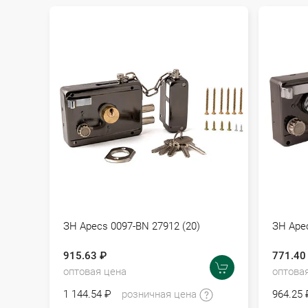
ЗН Apecs 0097-BN 27912 (20)
ЗН Apec
915.63 ₽
771.40
оптовая цена
оптова
1 144.54 ₽
розничная цена
964.25 