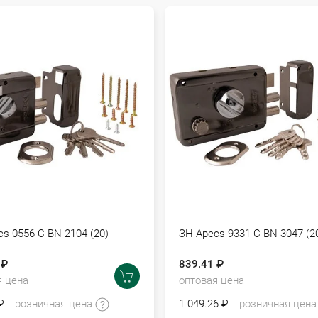
s 0556-C-BN 2104 (20)
ЗН Apecs 9331-C-BN 3047 (2
 ₽
839.41 ₽
я цена
оптовая цена
₽
розничная цена
1 049.26 ₽
розничная цен