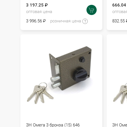
3 197.25 ₽
666.04
оптовая цена
оптова
3 996.56 ₽
розничная цена
832.55 
ЗН Омега 3 бронза (15) 646
ЗН Омег