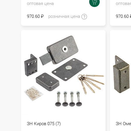
оптовая цена
оптова
970.60 ₽
розничная цена
970.60 
ЗН Киров 075 (7)
ЗН Омег