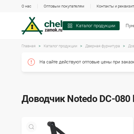
О нас
Оптовым покупателям
Контакты и реквизи
Пун
Каталог продукции
Главная
Каталог продукции
Дверная фурнитура
До
На сайте действуют оптовые цены при заказе
Доводчик Notedo DC-080 b