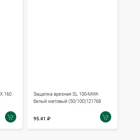
X 160
Защелка врезная SL 100-MWh
Заще
белый матовый (50/100)121768
медь 
95.41 ₽
101.