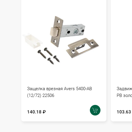
Защелка врезная Avers 5400-AB
Задвиж
(12/72) 22506
РВ золо
140.18 ₽
103.63