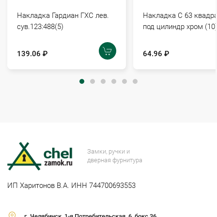
Накладка Гардиан ГХС лев.
Накладка С 63 квадр
сув.123:488(5)
под цилиндр хром (10
139.06 ₽
64.96 ₽
Замки, ручки и
дверная фурнитура
ИП Харитонов В.А. ИНН 744700693553
г. Челябинск, 1-я Потребительская, 6, бокс 36