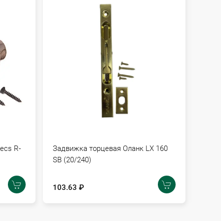
ecs R-
Задвижка торцевая Оланк LX 160
Защел
SВ (20/240)
G бе
103.63 ₽
126.