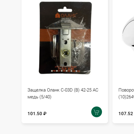
Защелка Оланк C-03D (B) 42-25 AС
Поворот
медь (5/40)
(10)264
101.50 ₽
107.52